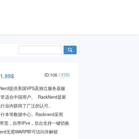
ID:106 /
打印
.99$
Nerd
提供美国VPS及独立服务器服
非常适合中国用户。
RackNerd是家
机行业内获得了广泛的认可。
阿什本等数据中心。
Racknerd采用
bps带宽，自带IPv4，后台支持一键切换
kNerd无需WARP即可访问并解锁