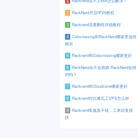
Racknerd连不上ssh怎么解决？
1
RackNerd开启IPV6教程
2
Racknerd流量翻倍详细教程
3
Colocrossing和RackNerd哪家更值得
4
购买
Racknerd和Colocrossing哪家更好
5
RackNerd会不会跑路 RackNerd会倒
6
闭吗？
Racknerd和Cloudcone哪家更好
7
Racknerd对比搬瓦工VPS怎么样
8
Racknerd客服真不错，工单回复很
9
快