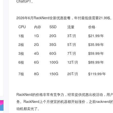
ChatGPT。
2026年6月RackNerd全新优惠套餐，年付最低值需要21.99$
CPU
内存
SSD
流量
价格
1核
1G
20G
3T/月
$21.99/年
2核
2G
35G
5T/月
$35.99/年
3核
4G
60G
7T/月
$59.99/年
6核
6G
100G
12T/月
$89.99/年
7核
8G
150G
20T/月
$119.99/年
RackNerd的价格非常有竞争力，经常提供优惠出校活动，用
务。
RackNerd上个月便宜的机器都开始涨价，之前rackne
动机都卖光了。