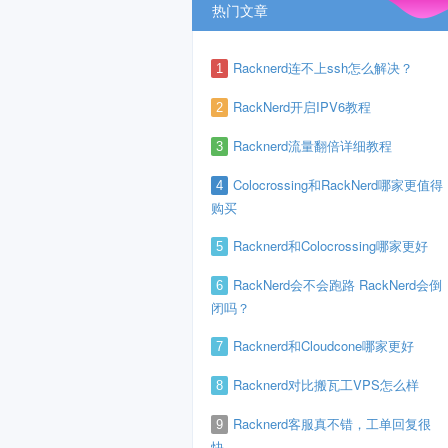
热门文章
Racknerd连不上ssh怎么解决？
1
RackNerd开启IPV6教程
2
Racknerd流量翻倍详细教程
3
Colocrossing和RackNerd哪家更值得
4
购买
Racknerd和Colocrossing哪家更好
5
RackNerd会不会跑路 RackNerd会倒
6
闭吗？
Racknerd和Cloudcone哪家更好
7
Racknerd对比搬瓦工VPS怎么样
8
Racknerd客服真不错，工单回复很
9
快