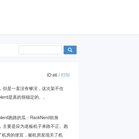
ID:46 /
打印
直很好，但是一直没有够没，这次架不住
kNerd是真的很稳定的。。
rd跑路的瓜：RackNerd前身
主动跑路，主要是应为老板机子来路不正。跑
占了机房的便宜，被机房发现关了机